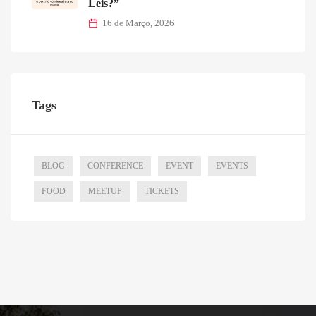
Leis?”
16 de Março, 2026
Tags
BLOG
CONFERENCE
EVENT
EVENTS
FOOD
MEETUP
TICKETS