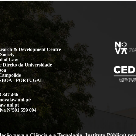
earch & Development Centre
Society
l of Law
 Direito da Universidade
boa
Campolide
LISBOA - PORTUGAL
3 847 466
.novalaw.unl.pt/
aw.unl.pt
iva Nº501 559 094
ção para a Ciência e a Tecnologia, Instituto Público) por