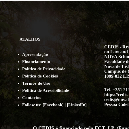
ATALHOS
CEDIS - Res
on Law and 
Apresentação
NOVA Schoo
Faculdade de
Financiamento
Nova de Lis
Política de Privacidade
Campus de 
Política de Cookies
1099-032 
Termos de Uso
Tel. +351 21
Política de Acessibilidade
https://cedis
Contact
os
cedis@noval
Pessoa Colet
Follow us:
[
Facebook
] | [
LinkedIn
]
O CEDIS é financiado pela FCT, I.P. (Funda