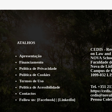
ATALHOS
CEDIS - Res
on Law and 
Apresentação
NOVA Schoo
Faculdade de
Financiamento
Nova de Lis
Política de Privacidade
Campus de 
Política de Cookies
1099-032 
Termos de Uso
Tel. +351 21
Política de Acessibilidade
https://cedis
Contact
os
cedis@noval
Pessoa Colet
Follow us:
[
Facebook
] | [
LinkedIn
]