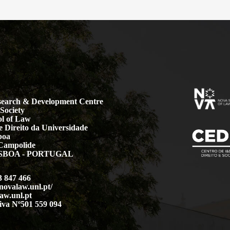
earch & Development Centre
Society
l of Law
 Direito da Universidade
boa
Campolide
LISBOA - PORTUGAL
3 847 466
.novalaw.unl.pt/
aw.unl.pt
iva Nº501 559 094