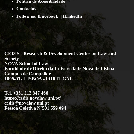
Política de Acessibilidade
Contact
os
Follow us:
[
Facebook
] | [
LinkedIn
]
CEDIS - Research & Development Centre on Law and
Society
NOVA School of Law
Faculdade de Direito da Universidade Nova de Lisboa
Campus de Campolide
1099-032 LISBOA - PORTUGAL
Tel. +351 213 847 466
https://cedis.novalaw.unl.pt/
cedis@novalaw.unl.pt
Pessoa Coletiva Nº501 559 094