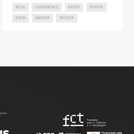
BLOG
CONFERENCE
EVENT
EVENTS
FOOD
MEETUP
TICKETS