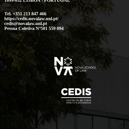
1099-032 LISBOA - PORTUGAL
Tel. +351 213 847 466
https://cedis.novalaw.unl.pt/
cedis@novalaw.unl.pt
Pessoa Coletiva Nº501 559 094