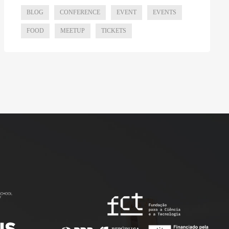
BLOG
CONFERENCE
EVENT
EVENTS
FOOD
MEETUP
TICKETS