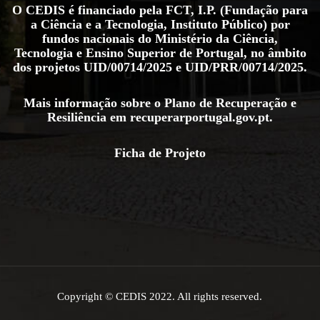
O CEDIS é financiado pela FCT, I.P. (Fundação para
a Ciência e a Tecnologia, Instituto Público) por
fundos nacionais do Ministério da Ciência,
Tecnologia e Ensino Superior de Portugal, no âmbito
dos projetos
UID/00714/2025
e
UID/PRR/00714/2025
.
Mais informação sobre o Plano de Recuperação e
Resiliência em
recuperarportugal.gov.pt
.
Ficha de Projeto
Copyright © CEDIS 2022. All rights reserved.