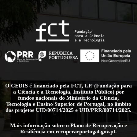
O CEDIS é financiado pela FCT, I.P. (Fundação para
a Ciência e a Tecnologia, Instituto Público) por
fundos nacionais do Ministério da Ciência,
Tecnologia e Ensino Superior de Portugal, no âmbito
dos projetos
UID/00714/2025
e
UID/PRR/00714/2025
.
Mais informação sobre o Plano de Recuperação e
Resiliência em
recuperarportugal.gov.pt
.