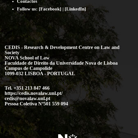
Contact
os
Follow us:
[
Facebook
] | [
LinkedIn
]
CEDIS - Research & Development Centre on Law and
Society
NOVA School of Law
Faculdade de Direito da Universidade Nova de Lisboa
Campus de Campolide
1099-032 LISBOA - PORTUGAL
Tel. +351 213 847 466
https://cedis.novalaw.unl.pt/
cedis@novalaw.unl.pt
Pessoa Coletiva Nº501 559 094