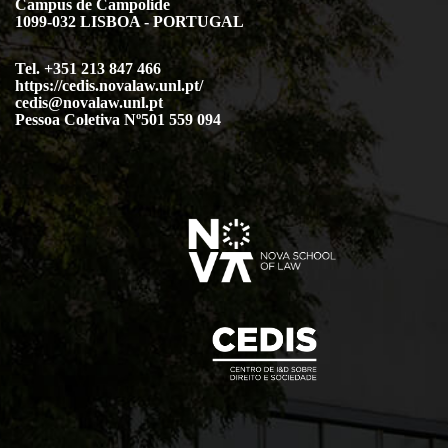
Campus de Campolide
1099-032 LISBOA - PORTUGAL
Tel. +351 213 847 466
https://cedis.novalaw.unl.pt/
cedis@novalaw.unl.pt
Pessoa Coletiva Nº501 559 094