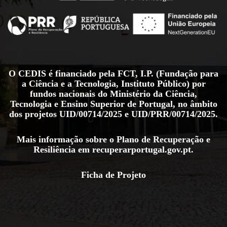
O CEDIS é financiado pela FCT, I.P. (Fundação para
a Ciência e a Tecnologia, Instituto Público) por
fundos nacionais do Ministério da Ciência,
Tecnologia e Ensino Superior de Portugal, no âmbito
dos projetos
UID/00714/2025
e
UID/PRR/00714/2025
.
Mais informação sobre o Plano de Recuperação e
Resiliência em
recuperarportugal.gov.pt
.
Ficha de Projeto