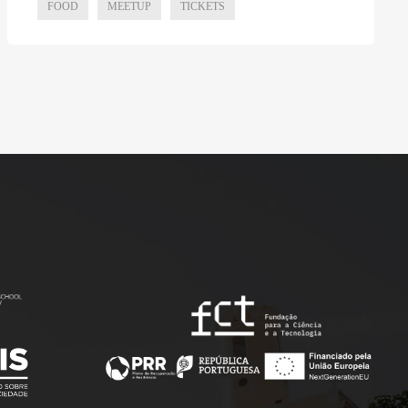
FOOD
MEETUP
TICKETS