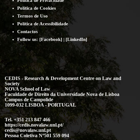
Política de Privacidade
Política de Cookies
Termos de Uso
Política de Acessibilidade
Contact
os
Follow us:
[
Facebook
] | [
LinkedIn
]
CEDIS - Research & Development Centre on Law and
Society
NOVA School of Law
Faculdade de Direito da Universidade Nova de Lisboa
Campus de Campolide
1099-032 LISBOA - PORTUGAL
Tel. +351 213 847 466
https://cedis.novalaw.unl.pt/
cedis@novalaw.unl.pt
Pessoa Coletiva Nº501 559 094