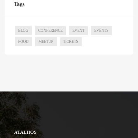
Tags
BLOG
CONFERENCE
EVENT
EVENTS
FOOD
MEETUP
TICKETS
ATALHOS