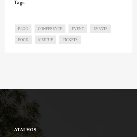
Tags
BLOG
CONFERENCE
EVENT
EVENTS
FOOD
MEETUP
TICKETS
ATALHOS