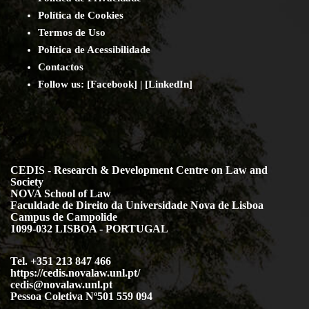
Política de Cookies
Termos de Uso
Política de Acessibilidade
Contact
os
Follow us:
[
Facebook
] | [
LinkedIn
]
CEDIS - Research & Development Centre on Law and
Society
NOVA School of Law
Faculdade de Direito da Universidade Nova de Lisboa
Campus de Campolide
1099-032 LISBOA - PORTUGAL
Tel. +351 213 847 466
https://cedis.novalaw.unl.pt/
cedis@novalaw.unl.pt
Pessoa Coletiva Nº501 559 094