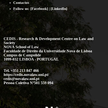
Contact
os
Follow us:
[
Facebook
] | [
LinkedIn
]
CEDIS - Research & Development Centre on Law and
Society
NOVA School of Law
Faculdade de Direito da Universidade Nova de Lisboa
Campus de Campolide
1099-032 LISBOA - PORTUGAL
Tel. +351 213 847 466
https://cedis.novalaw.unl.pt/
cedis@novalaw.unl.pt
Pessoa Coletiva Nº501 559 094