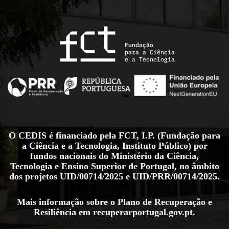
O CEDIS é financiado pela FCT, I.P. (Fundação para
a Ciência e a Tecnologia, Instituto Público) por
fundos nacionais do Ministério da Ciência,
Tecnologia e Ensino Superior de Portugal, no âmbito
dos projetos
UID/00714/2025
e
UID/PRR/00714/2025
.
Mais informação sobre o Plano de Recuperação e
Resiliência em
recuperarportugal.gov.pt
.