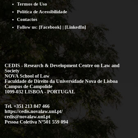
Termos de Uso
Política de Acessibilidade
Contact
os
Follow us:
[
Facebook
] | [
LinkedIn
]
CEDIS - Research & Development Centre on Law and
Society
NOVA School of Law
Faculdade de Direito da Universidade Nova de Lisboa
Campus de Campolide
1099-032 LISBOA - PORTUGAL
Tel. +351 213 847 466
https://cedis.novalaw.unl.pt/
cedis@novalaw.unl.pt
Pessoa Coletiva Nº501 559 094