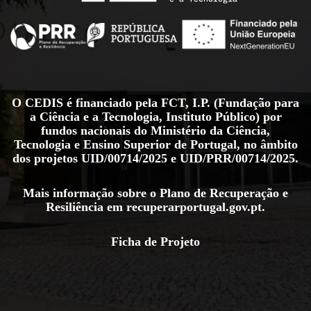
O CEDIS é financiado pela FCT, I.P. (Fundação para
a Ciência e a Tecnologia, Instituto Público) por
fundos nacionais do Ministério da Ciência,
Tecnologia e Ensino Superior de Portugal, no âmbito
dos projetos
UID/00714/2025
e
UID/PRR/00714/2025
.
Mais informação sobre o Plano de Recuperação e
Resiliência em
recuperarportugal.gov.pt
.
Ficha de Projeto