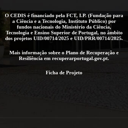
O CEDIS é financiado pela FCT, I.P. (Fundação para
a Ciência e a Tecnologia, Instituto Público) por
fundos nacionais do Ministério da Ciência,
Tecnologia e Ensino Superior de Portugal, no âmbito
dos projetos
UID/00714/2025
e
UID/PRR/00714/2025
.
Mais informação sobre o Plano de Recuperação e
Resiliência em
recuperarportugal.gov.pt
.
Ficha de Projeto