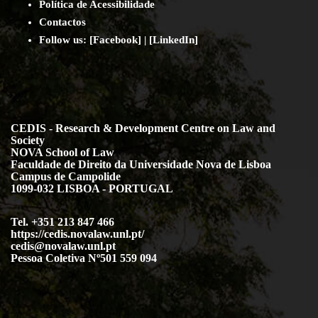
Política de Acessibilidade
Contact
os
Follow us:
[
Facebook
] | [
LinkedIn
]
CEDIS - Research & Development Centre on Law and
Society
NOVA School of Law
Faculdade de Direito da Universidade Nova de Lisboa
Campus de Campolide
1099-032 LISBOA - PORTUGAL
Tel. +351 213 847 466
https://cedis.novalaw.unl.pt/
cedis@novalaw.unl.pt
Pessoa Coletiva Nº501 559 094