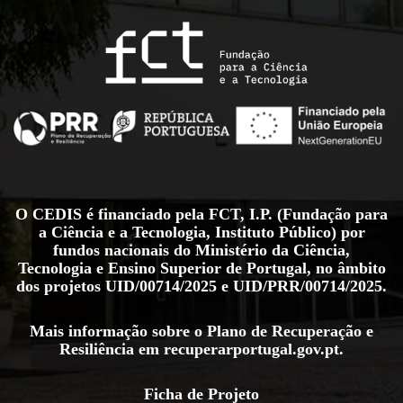
O CEDIS é financiado pela FCT, I.P. (Fundação para
a Ciência e a Tecnologia, Instituto Público) por
fundos nacionais do Ministério da Ciência,
Tecnologia e Ensino Superior de Portugal, no âmbito
dos projetos
UID/00714/2025
e
UID/PRR/00714/2025
.
Mais informação sobre o Plano de Recuperação e
Resiliência em
recuperarportugal.gov.pt
.
Ficha de Projeto