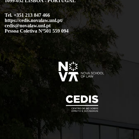
1099-032 LISBOA - PORTUGAL
Tel. +351 213 847 466
https://cedis.novalaw.unl.pt/
cedis@novalaw.unl.pt
Pessoa Coletiva Nº501 559 094