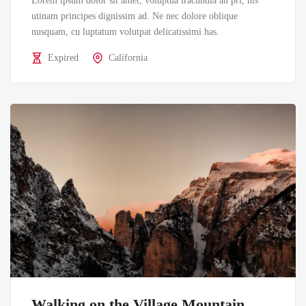
Lorem ipsum dolor sit amet, voluptua iracundia an pri, his
utinam principes dignissim ad. Ne nec dolore oblique
nusquam, cu luptatum volutpat delicatissimi has.
Expired
California
Walking on the Village Mountain