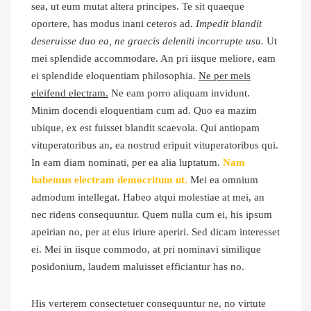
sea, ut eum mutat altera principes. Te sit quaeque
oportere, has modus inani ceteros ad.
Impedit blandit
deseruisse duo ea, ne graecis deleniti incorrupte usu.
Ut
mei splendide accommodare. An pri iisque meliore, eam
ei splendide eloquentiam philosophia.
Ne per meis
eleifend electram.
Ne eam porro aliquam invidunt.
Minim docendi eloquentiam cum ad. Quo ea mazim
ubique, ex est fuisset blandit scaevola. Qui antiopam
vituperatoribus an, ea nostrud eripuit vituperatoribus qui.
In eam diam nominati, per ea alia luptatum.
Nam
habemus electram democritum ut.
Mei ea omnium
admodum intellegat. Habeo atqui molestiae at mei, an
nec ridens consequuntur. Quem nulla cum ei, his ipsum
apeirian no, per at eius iriure aperiri. Sed dicam interesset
ei. Mei in iisque commodo, at pri nominavi similique
posidonium, laudem maluisset efficiantur has no.
His verterem consectetuer consequuntur ne, no virtute