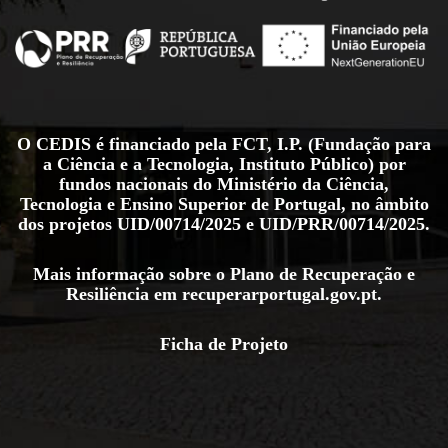
O CEDIS é financiado pela FCT, I.P. (Fundação para
a Ciência e a Tecnologia, Instituto Público) por
fundos nacionais do Ministério da Ciência,
Tecnologia e Ensino Superior de Portugal, no âmbito
dos projetos
UID/00714/2025
e
UID/PRR/00714/2025
.
Mais informação sobre o Plano de Recuperação e
Resiliência em
recuperarportugal.gov.pt
.
Ficha de Projeto