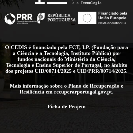
O CEDIS é financiado pela FCT, I.P. (Fundação para
a Ciência e a Tecnologia, Instituto Público) por
fundos nacionais do Ministério da Ciência,
Tecnologia e Ensino Superior de Portugal, no âmbito
dos projetos
UID/00714/2025
e
UID/PRR/00714/2025
.
Mais informação sobre o Plano de Recuperação e
Resiliência em
recuperarportugal.gov.pt
.
Ficha de Projeto