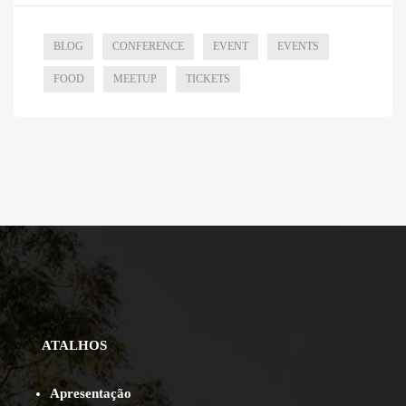
BLOG
CONFERENCE
EVENT
EVENTS
FOOD
MEETUP
TICKETS
ATALHOS
Apresentação