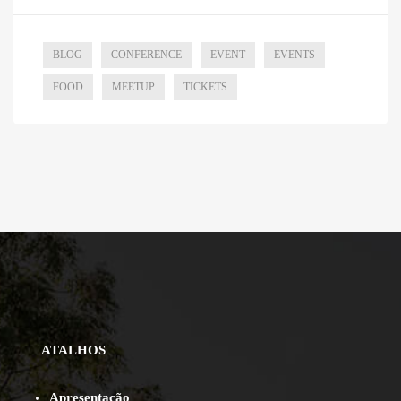
BLOG
CONFERENCE
EVENT
EVENTS
FOOD
MEETUP
TICKETS
ATALHOS
Apresentação