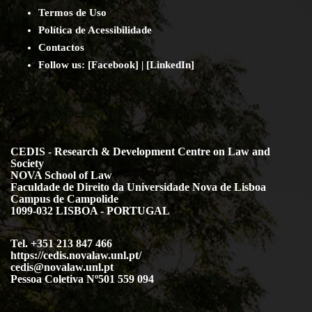
Termos de Uso
Política de Acessibilidade
Contact
os
Follow us:
[
Facebook
] | [
LinkedIn
]
CEDIS - Research & Development Centre on Law and
Society
NOVA School of Law
Faculdade de Direito da Universidade Nova de Lisboa
Campus de Campolide
1099-032 LISBOA - PORTUGAL
Tel. +351 213 847 466
https://cedis.novalaw.unl.pt/
cedis@novalaw.unl.pt
Pessoa Coletiva Nº501 559 094