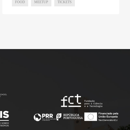
FOOD
MEETUP
TICKETS