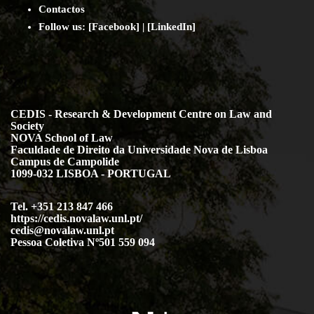
Contact
os
Follow us:
[
Facebook
] | [
LinkedIn
]
CEDIS - Research & Development Centre on Law and
Society
NOVA School of Law
Faculdade de Direito da Universidade Nova de Lisboa
Campus de Campolide
1099-032 LISBOA - PORTUGAL
Tel. +351 213 847 466
https://cedis.novalaw.unl.pt/
cedis@novalaw.unl.pt
Pessoa Coletiva Nº501 559 094