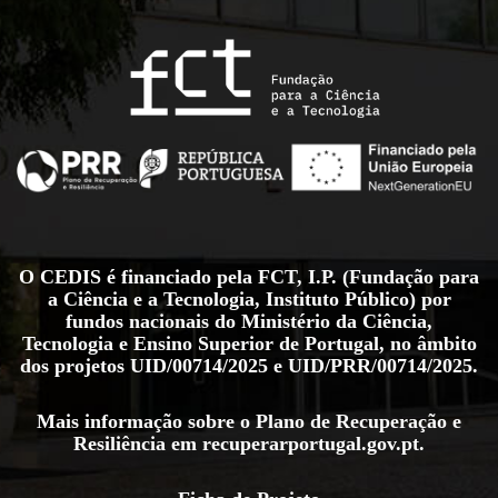
O CEDIS é financiado pela FCT, I.P. (Fundação para
a Ciência e a Tecnologia, Instituto Público) por
fundos nacionais do Ministério da Ciência,
Tecnologia e Ensino Superior de Portugal, no âmbito
dos projetos
UID/00714/2025
e
UID/PRR/00714/2025
.
Mais informação sobre o Plano de Recuperação e
Resiliência em
recuperarportugal.gov.pt
.