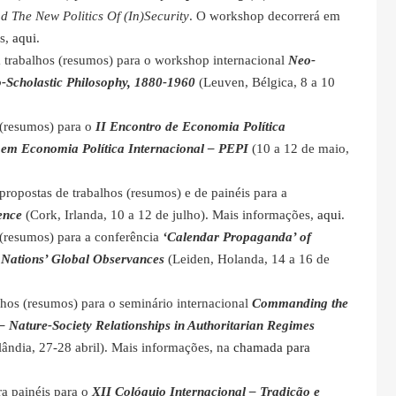
d The New Politics Of (In)Security
. O workshop decorrerá em
es,
aqui
.
a trabalhos (resumos) para o workshop internacional
Neo-
-Scholastic Philosophy, 1880-1960
(Leuven, Bélgica, 8 a 10
 (resumos) para o
II Encontro de Economia Política
em Economia Política Internacional – PEPI
(10 a 12 de maio,
propostas de trabalhos (resumos) e de painéis para a
ence
(Cork, Irlanda, 10 a 12 de julho). Mais informações,
aqui
.
 (resumos) para a conferência
‘Calendar Propaganda’ of
 Nations’ Global Observances
(Leiden, Holanda, 14 a 16 de
lhos (resumos) para o seminário internacional
Commanding the
 Nature-Society Relationships in Authoritarian Regimes
nlândia, 27-28 abril). Mais informações, na
chamada para
ra painéis para o
XII Colóquio Internacional – Tradição e