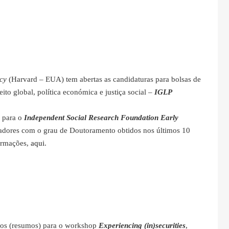
icy
(Harvard – EUA) tem abertas as candidaturas para bolsas de
to global, política económica e justiça social –
IGLP
s para o
Independent Social Research Foundation Early
igadores com o grau de Doutoramento obtidos nos últimos 10
formações,
aqui
.
lhos (resumos) para o workshop
Experiencing (in)securities
,