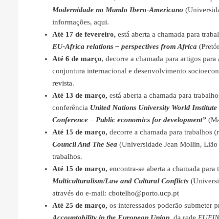
Modernidade no Mundo Ibero-Americano
(Universid
informações,
aqui
.
Até 17 de fevereiro,
está aberta a chamada para traba
EU-Africa relations – perspectives from Africa
(Pretó
Até 6 de março
, decorre a chamada para artigos para 
conjuntura internacional e desenvolvimento socioecon
revista
.
Até 13 de março,
está aberta a chamada para trabalho
conferência
United Nations University World Institu
Conference – Public economics for development”
(Ma
Até 15 de março,
decorre a chamada para trabalhos (
Council And The Sea
(Universidade Jean Mollin, Lião
trabalhos
.
Até 15 de março,
encontra-se aberta a chamada para 
Multiculturalism/Law and Cultural Conflicts
(Universi
através do e-mail: cbotelho@porto.ucp.pt
Até 25 de março,
os interessados poderão submeter p
Accountability in the European Union
, da rede
EUFI