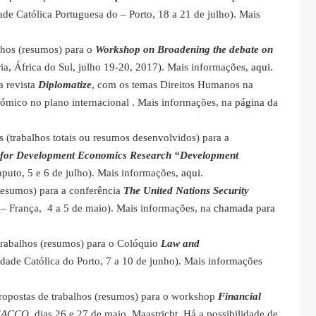
ade Católica Portuguesa do – Porto, 18 a 21 de julho). Mais
lhos (resumos) para o
Workshop on Broadening the debate on
ria, África do Sul, julho 19-20, 2017). Mais informações,
aqui
.
a revista
Diplomatize
, com os temas Direitos Humanos na
ómico no plano internacional . Mais informações, na
página da
s (trabalhos totais ou resumos desenvolvidos) para a
te for Development Economics Research “Development
puto, 5 e 6 de julho). Mais informações,
aqui
.
resumos) para a conferência
The United Nations Security
 – França, 4 a 5 de maio). Mais informações, na
chamada para
trabalhos (resumos) para o Colóquio
Law and
dade Católica do Porto, 7 a 10 de junho). Mais informações
ropostas de trabalhos (resumos) para o workshop
Financial
NACCO
, dias 26 e 27 de maio, Maastricht. Há a possibilidade de