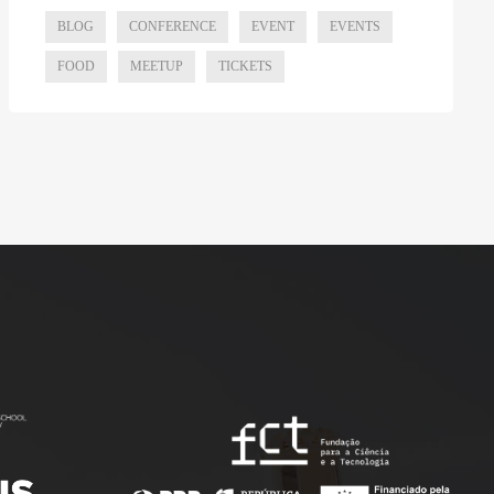
BLOG
CONFERENCE
EVENT
EVENTS
FOOD
MEETUP
TICKETS