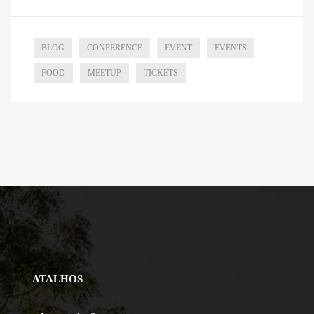
BLOG
CONFERENCE
EVENT
EVENTS
FOOD
MEETUP
TICKETS
ATALHOS