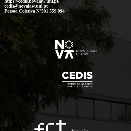
https://cedis.novalaw.unl.pt/
cedis@novalaw.unl.pt
Pessoa Coletiva Nº501 559 094