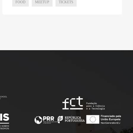
FOOD
MEETUP
TICKETS