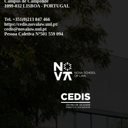
Campus de Campolide
1099-032 LISBOA - PORTUGAL
Tel. +351(0)213 847 466
https://cedis.novalaw.unl.pt/
cedis@novalaw.unl.pt
Pessoa Coletiva Nº501 559 094