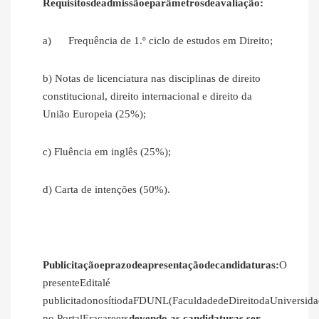
Requisitosdeadmissãoeparâmetrosdeavaliação:
a) Frequência de 1.º ciclo de estudos em Direito;
b) Notas de licenciatura nas disciplinas de direito
constitucional, direito internacional e direito da
União Europeia (25%);
c) Fluência em inglês (25%);
d) Carta de intenções (50%).
Publicitaçãoeprazodeapresentaçãodecandidaturas:
O
presenteEditalé
publicitadonosítiodaFDUNL(FaculdadedeDireitodaUniversid
no PortalEracareers
devendo as candidaturas ser