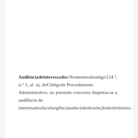
Audiênciadeinteressados:
Nostermosdoartigo124.º,
n.º 1, al. a), doCódigode Procedimento
Administrativo, no presente concurso dispensa‐se a
audiência de
interessadosfaceàurgêncianadecisãodeseleçãodosbolseiros.