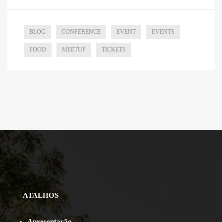
BLOG
CONFERENCE
EVENT
EVENTS
FOOD
MEETUP
TICKETS
ATALHOS
Apresentação