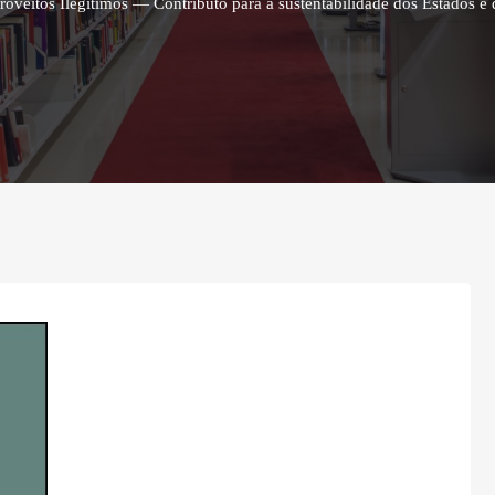
oveitos Ilegítimos — Contributo para a sustentabilidade dos Estados e