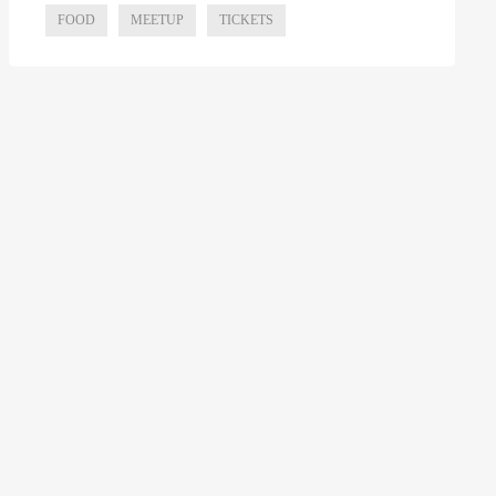
FOOD
MEETUP
TICKETS