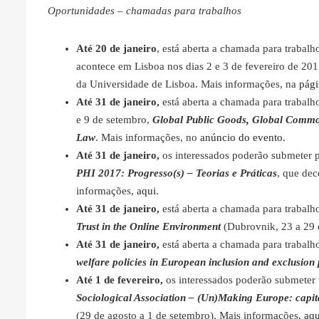
Oportunidades – chamadas para trabalhos
Até 20 de janeiro
, está aberta a chamada para trabalh
acontece em Lisboa nos dias 2 e 3 de fevereiro de 20
da Universidade de Lisboa. Mais informações, na
pági
Até 31 de janeiro,
está aberta a chamada para trabalh
e 9 de setembro,
Global Public Goods, Global Commo
Law
. Mais informações, no
anúncio do evento
.
Até 31 de janeiro,
os interessados poderão submeter 
PHI 2017: Progresso(s) – Teorias e Práticas
, que dec
informações,
aqui
.
Até 31 de janeiro,
está aberta a chamada para trabalh
Trust in the Online Environment
(Dubrovnik, 23 a 29 
Até 31 de janeiro,
está aberta a chamada para trabalh
welfare policies in European inclusion and exclusion
Até 1 de fevereiro,
os interessados poderão submeter 
Sociological Association – (Un)Making Europe: capitali
(29 de agosto a 1 de setembro). Mais informações,
aqu