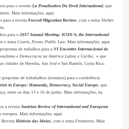
lhos para o evento
La Penalisation Du Droit International
, que
nterre. Mais informações,
aqui
.
s para a revista
Forced Migration Review
, com o tema
Shelter
ta
.
lhos para o
2017 Annual Meeting: ICON-S, the International
om o tema
Courts, Power, Public Law
. Mais informações,
aqui
.
propostas de trabalhos para o
VI Encontro Internacional do
ionalismo e Democracia na América Latina e Caribe
, e que
nas cidades de Heredia, San José e San Ramón, Costa Rica.
 propostas de trababalhos (resumos) para a conferência
risis in Europe: Humanity, Democracy, Social Europe
, que
nça, entre os dias 15 e 16 de junho. Mais informações, na
ra a revista
Austrian Review of International and European
eito europeu. Mais informações,
aqui
.
a Revista
História das Ideias
, com o tema
Fronteiras
. Mais