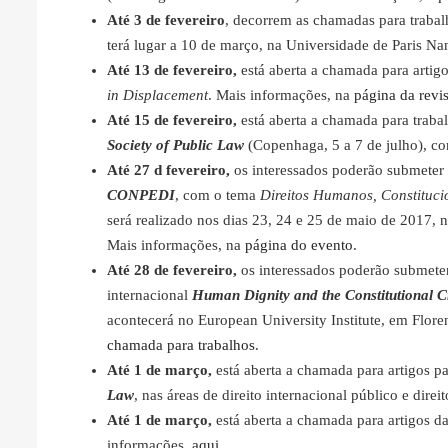
Até 3 de fevereiro
, decorrem as chamadas para traba
terá lugar a 10 de março, na Universidade de Paris Na
Até 13 de fevereiro,
está aberta a chamada para artigo
in Displacement
. Mais informações, na
página da revis
Até 15 de fevereiro,
está aberta a chamada para traba
Society of Public Law
(Copenhaga, 5 a 7 de julho), c
Até 27 d fevereiro,
os interessados poderão submeter 
CONPEDI
, com o tema
Direitos Humanos, Constituc
será realizado nos dias 23, 24 e 25 de maio de 2017, 
Mais informações, na
página do evento
.
Até 28 de fevereiro,
os interessados poderão submeter
internacional
Human Dignity and the Constitutional C
acontecerá no European University Institute, em Flore
chamada para trabalhos
.
Até 1 de março,
está aberta a chamada para artigos pa
Law
, nas áreas de direito internacional público e dir
Até 1 de março,
está aberta a chamada para artigos d
informações,
aqui
.