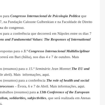
os para
Congresso Internacional de Psicologia Política
que
17, na Fundação Calouste Gulbenkian e na Faculdade de Direito
na do congresso
.
os para a conferência que decorrerá em Nápoles entre os dias 7
ns and Fundamental Values: The Responses of International
propostas para o
3.º Congresso Internacional Multidisciplinar
orrerá em Bari (Itália), nos dias 4 e 7 de outubro. Mais
os (resumos) para o
15.º Seminário Jean Monnet
The EU and
de abril). Mais informações,
aqui
.
os (resumos) para a conferência
The role of health and social
 processes
– Évora, 6 e 7 de Abril. Mais informações,
aqui
.
trabalhos (resumos) para
a
13th Conference of the European
sm, solidarities, subjectivities
, que será realizada em Atenas
i
.