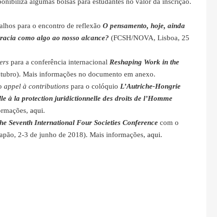
nibiliza algumas bolsas para estudantes no valor da inscrição.
alhos para o encontro de reflexão
O pensamento, hoje, ainda
racia como algo ao nosso alcance?
(FCSH/NOVA, Lisboa, 25
ers
para a conferência internacional
Reshaping Work in the
tubro). Mais informações no documento em anexo.
ao
appel à contributions
para o colóquio
L’Autriche-Hongrie
e à la protection juridictionnelle des droits de l’Homme
formações,
aqui
.
he Seventh International Four Societies Conference
com o
Japão, 2-3 de junho de 2018). Mais informações,
aqui
.