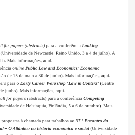
ll for papers (abstracts)
para a conferência
Looking
(Universidade de Newcastle, Reino Unido, 3 a 4 de julho). A
adia. Mais informações,
aqui
.
rência
online
Public Law and Economics: Economic
são de 15 de maio a 30 de junho). Mais informações,
aqui
.
pers
para o
Early Career Workshop ‘Law in Context’
(Centre
 de junho). Mais informações,
aqui
.
all for papers (
abstracts) para a conferência
Competing
versidade de Helsínquia, Finlândia, 5 a 6 de outubro). Mais
e propostas à chamada para trabalhos ao
37.º Encontro da
l – O Atlântico na história económica e social
(Universidade