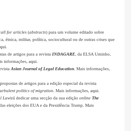
call for articles
(
abstracts
) para um volume editado sobre
 étnica, militar, política, sociocultural ou de outras crises que
qui
.
tas de artigos para a revista
INDAGARE
, da ELSA Uminho,
is informações,
aqui
.
evista
Asian Journal of Legal Education
. Mais informações,
ropostas de artigos para a edição especial da revista
urbulent politics of migration
. Mais informações,
aqui
.
al Law
irá dedicar uma secção da sua edição
online
The
 das eleições dos EUA e da Presidência Trump. Mais