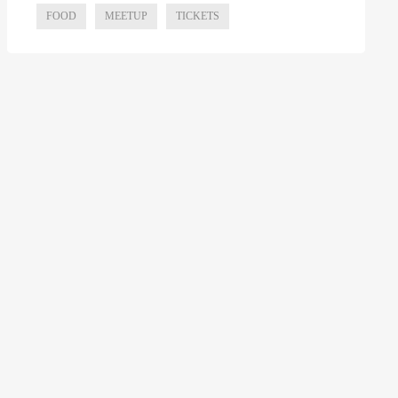
FOOD
MEETUP
TICKETS