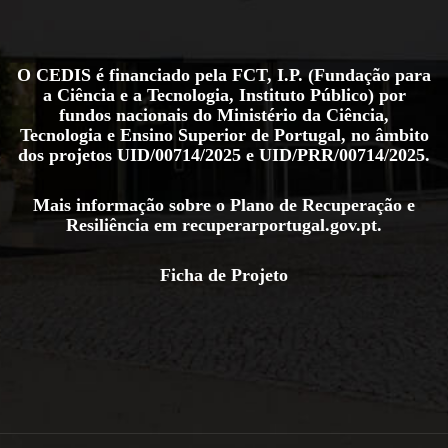
O CEDIS é financiado pela FCT, I.P. (Fundação para
a Ciência e a Tecnologia, Instituto Público) por
fundos nacionais do Ministério da Ciência,
Tecnologia e Ensino Superior de Portugal, no âmbito
dos projetos
UID/00714/2025
e
UID/PRR/00714/2025
.
Mais informação sobre o Plano de Recuperação e
Resiliência em
recuperarportugal.gov.pt
.
Ficha de Projeto