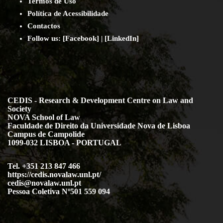
Termos de Uso
Política de Acessibilidade
Contact
os
Follow us:
[
Facebook
] | [
LinkedIn
]
CEDIS - Research & Development Centre on Law and
Society
NOVA School of Law
Faculdade de Direito da Universidade Nova de Lisboa
Campus de Campolide
1099-032 LISBOA - PORTUGAL
Tel. +351 213 847 466
https://cedis.novalaw.unl.pt/
cedis@novalaw.unl.pt
Pessoa Coletiva Nº501 559 094