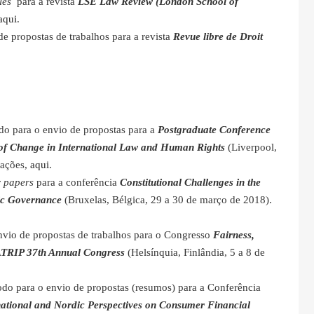
cles
para a revista
LSE Law Review (London School of
aqui
.
de propostas de trabalhos para a revista
Revue libre de Droit
odo para o envio de propostas para a
Postgraduate Conference
 of Change in International Law and Human Rights
(Liverpool,
mações,
aqui
.
or papers
para a conferência
Constitutional Challenges in the
ic Governance
(Bruxelas, Bélgica, 29 a 30 de março de 2018).
envio de propostas de trabalhos para o Congresso
Fairness,
– ATRIP 37th Annual Congress
(Helsínquia, Finlândia, 5 a 8 de
íodo para o envio de propostas (resumos) para a Conferência
national and Nordic Perspectives on Consumer Financial