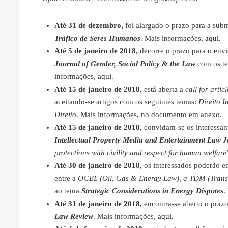
Até 31 de dezembro,
foi alargado o prazo para a sub
Tráfico de Seres Humanos
. Mais informações,
aqui
.
Até 5 de janeiro de 2018,
decorre o prazo para o envi
Journal of Gender, Social Policy & the Law
com os t
informações,
aqui
.
Até 15 de janeiro de 2018,
está aberta a
call for artic
aceitando-se artigos com os seguintes temas:
Direito 
Direito
. Mais informações, no documento em anexo.
Até 15 de janeiro de 2018,
convidam-se os interessan
Intellectual Property Media and Entertainment Law 
protections with civility and respect for human welfare
Até 30 de janeiro de 2018,
os interessados poderão en
entre a
OGEL (Oil, Gas & Energy Law), a TDM (Transn
ao tema
Strategic Considerations in Energy Disputes
.
Até 31 de janeiro de 2018,
encontra-se aberto o praz
Law Review
. Mais informações,
aqui
.