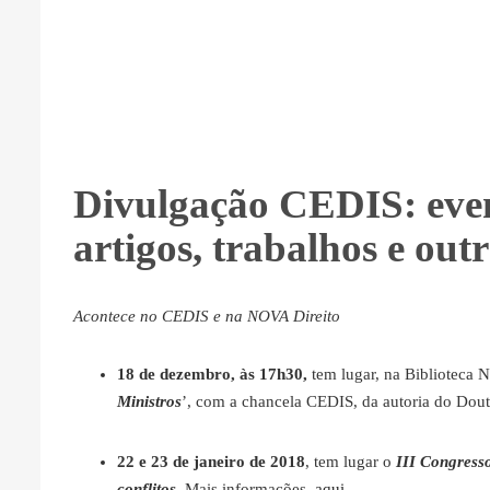
Divulgação CEDIS: even
artigos, trabalhos e ou
Acontece no CEDIS e na NOVA Direito
18 de dezembro, às 17h30,
tem lugar, na Biblioteca N
Ministros
’, com a chancela CEDIS, da autoria do Do
22 e 23 de janeiro de 2018
, tem lugar o
III Congresso
conflitos
. Mais informações,
aqui
.