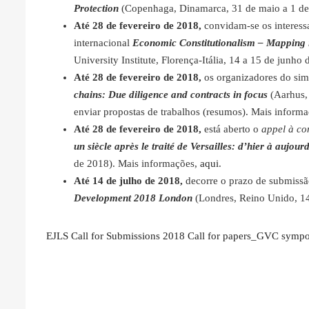
Protection
(Copenhaga, Dinamarca, 31 de maio a 1 de
Até 28 de fevereiro de 2018,
convidam-se os interess
internacional
Economic Constitutionalism – Mapping 
University Institute, Florença-Itália, 14 a 15 de junh
Até 28 de fevereiro de 2018,
os organizadores do sim
chains: Due diligence and contracts in focus
(Aarhus,
enviar propostas de trabalhos (resumos). Mais infor
Até 28 de fevereiro de 2018,
está aberto o
appel à co
un siècle après le traité de Versailles: d’hier à aujou
de 2018). Mais informações,
aqui
.
Até 14 de julho de 2018,
decorre o prazo de submissã
Development 2018 London
(Londres, Reino Unido, 14
EJLS Call for Submissions 2018
Call for papers_GVC symp