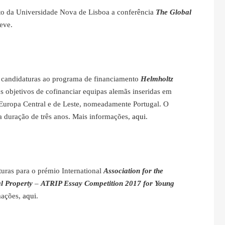
ito da Universidade Nova de Lisboa a conferência
The Global
eve.
de candidaturas ao programa de financiamento
Helmholtz
s objetivos de cofinanciar equipas alemãs inseridas em
 Europa Central e de Leste, nomeadamente Portugal. O
a duração de três anos. Mais informações,
aqui
.
turas para o prémio International
Association for the
l Property
–
ATRIP Essay Competition 2017 for Young
mações,
aqui
.