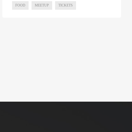
FOOD
MEETUP
TICKETS