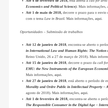
Até 4 de fevereiro de 2018,
está aberta a
call for arti
Economics and Political Science)
. Mais informações,
Até 1 de maio de 2018,
decorre o prazo para o envio 
com o tema
Law in Brazil.
Mais informações,
aqui
.
Oportunidades – Submissão de trabalhos
Até 12 de janeiro de 2018
, encontra-se aberto o perí
in International Law and Human Rights: The Notion
Reino Unido, 26 a 27 de março de 2018). Mais infor
Até 15 de janeiro de 2018
, decorre o prazo da
call f
EMU: the New Instruments of the European Econom
Mais informações,
aqui
.
Até 27 de janeiro de 2018
, está aberto o período de 
Morality and Ordre Public in Intellectual Property 
agosto de 2018). Mais informações,
aqui
.
Até 1 de fevereiro de 2018,
encontra-se aberto o per
The Responsible Consumer in the Digital Age – Inter