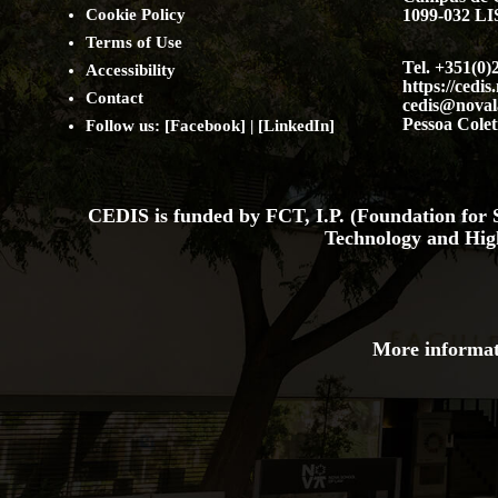
Cookie Policy
1099-032 
Terms of Use
Tel. +351(0)
Accessibility
https://cedis
Contact
cedis@noval
Pessoa Colet
Follow us: [
Facebook
] | [
LinkedIn
]
CEDIS is funded by FCT, I.P. (Foundation for S
Technology and Hig
More informat