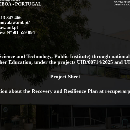
LISBOA - PORTUGAL
213 847 466
.novalaw.unl.pt/
aw.unl.pt
iva Nº501 559 094
cience and Technology, Public Institute) through national
her Education, under the projects
UID/00714/2025
and
UI
Project Sheet
ion about the Recovery and Resilience Plan at
recuperarp