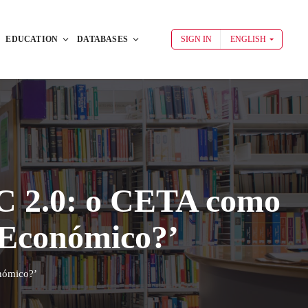
EDUCATION
DATABASES
SIGN IN
ENGLISH
MC 2.0: o CETA como
 Económico?’
nómico?’