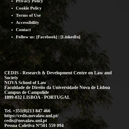
Privacy Policy
Cookie Policy
Terms of Use
Accessibility
Contact
Follow us: [
Facebook
] | [
LinkedIn
]
CEDIS - Research & Development Centre on Law and
Society
NOVA School of Law
Faculdade de Direito da Universidade Nova de Lisboa
Campus de Campolide
1099-032 LISBOA - PORTUGAL
Tel. +351(0)213 847 466
https://cedis.novalaw.unl.pt/
cedis@novalaw.unl.pt
Pessoa Coletiva Nº501 559 094