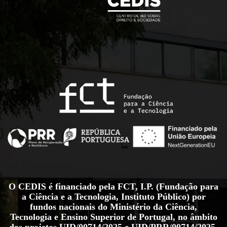
O CEDIS é financiado pela FCT, I.P. (Fundação para
a Ciência e a Tecnologia, Instituto Público) por
fundos nacionais do Ministério da Ciência,
Tecnologia e Ensino Superior de Portugal, no âmbito
dos projetos
UID/00714/2025
e
UID/PRR/00714/2025
.