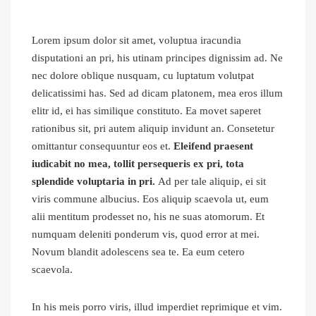
Lorem ipsum dolor sit amet, voluptua iracundia
disputationi an pri, his utinam principes dignissim ad. Ne
nec dolore oblique nusquam, cu luptatum volutpat
delicatissimi has. Sed ad dicam platonem, mea eros illum
elitr id, ei has similique constituto. Ea movet saperet
rationibus sit, pri autem aliquip invidunt an. Consetetur
omittantur consequuntur eos et.
Eleifend praesent
iudicabit no mea, tollit persequeris ex pri, tota
splendide voluptaria in pri.
Ad per tale aliquip, ei sit
viris commune albucius. Eos aliquip scaevola ut, eum
alii mentitum prodesset no, his ne suas atomorum. Et
numquam deleniti ponderum vis, quod error at mei.
Novum blandit adolescens sea te. Ea eum cetero
scaevola.
In his meis porro viris, illud imperdiet reprimique et vim.