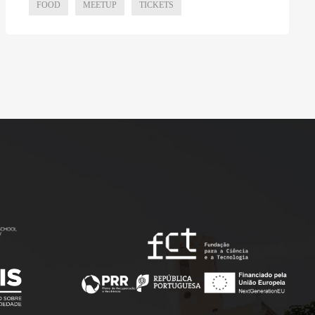
FOOD
MEETUP
TICKETS