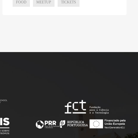
FOOD
MEETUP
TICKETS