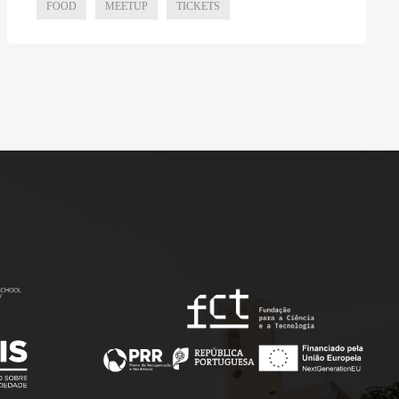
FOOD
MEETUP
TICKETS