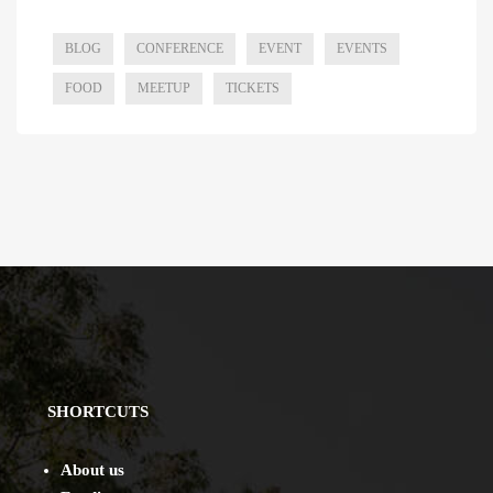
BLOG
CONFERENCE
EVENT
EVENTS
FOOD
MEETUP
TICKETS
SHORTCUTS
About us