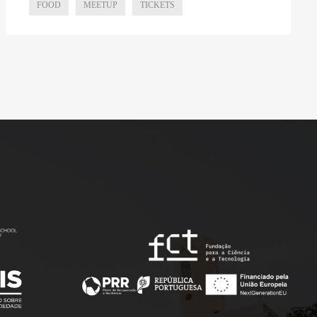
FOOD
MEETUP
TICKETS